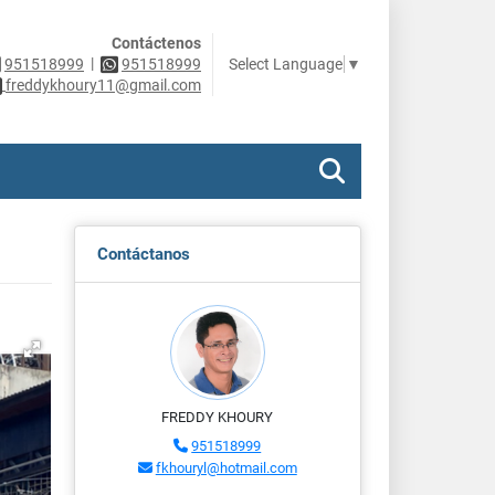
Contáctenos
|
Select Language
▼
951518999
951518999
freddykhoury11@gmail.com
Contáctanos
FREDDY KHOURY
951518999
fkhouryl@hotmail.com