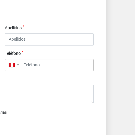
*
Apellidos
*
Teléfono
▼
arias