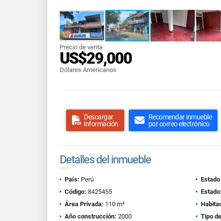
Precio de venta
US$29,000
Dólares Americanos
Descargar
Recomendar inmueble
información
por correo electrónico
Detalles del inmueble
País:
Perú
Estado
Código:
8425455
Estado
Área Privada:
110 m²
Habitac
Año construcción:
2000
Tipo d