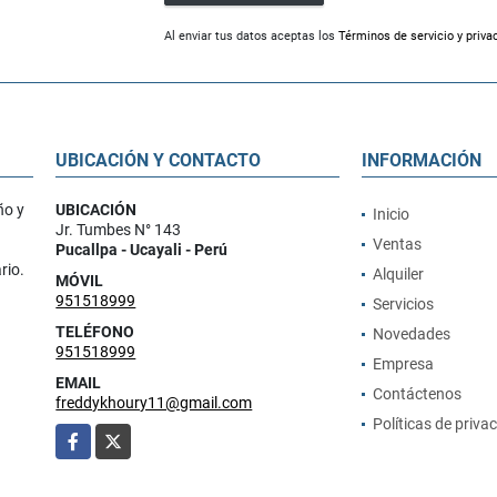
Al enviar tus datos aceptas los
Términos de servicio y priva
UBICACIÓN Y CONTACTO
INFORMACIÓN
ño y
UBICACIÓN
Inicio
Jr. Tumbes N° 143
Ventas
Pucallpa - Ucayali - Perú
rio.
Alquiler
MÓVIL
951518999
Servicios
TELÉFONO
Novedades
951518999
Empresa
EMAIL
Contáctenos
freddykhoury11@gmail.com
Políticas de priva
Facebook
X