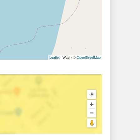
Leaflet
| Wasi - ©
OpenStreetMap