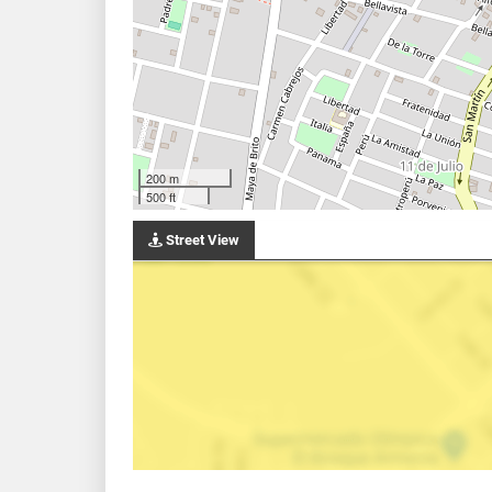
200 m
500 ft
Street View