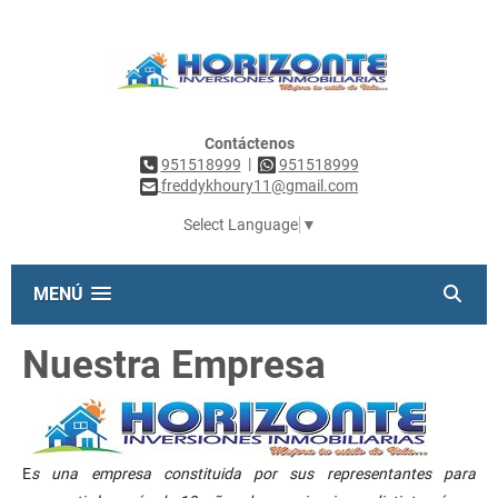
Contáctenos
|
951518999
951518999
freddykhoury11@gmail.com
Select Language
▼
MENÚ
Nuestra Empresa
E
s una empresa constituida por sus representantes para